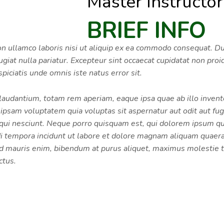
Master Instructor
BRIEF INFO
n ullamco laboris nisi ut aliquip ex ea commodo consequat. Dui
ugiat nulla pariatur. Excepteur sint occaecat cupidatat non proid
piciatis unde omnis iste natus error sit.
dantium, totam rem aperiam, eaque ipsa quae ab illo inventor
 ipsam voluptatem quia voluptas sit aspernatur aut odit aut fu
qui nesciunt. Neque porro quisquam est, qui dolorem ipsum quia
i tempora incidunt ut labore et dolore magnam aliquam quae
ed mauris enim, bibendum at purus aliquet, maximus molestie to
ctus.